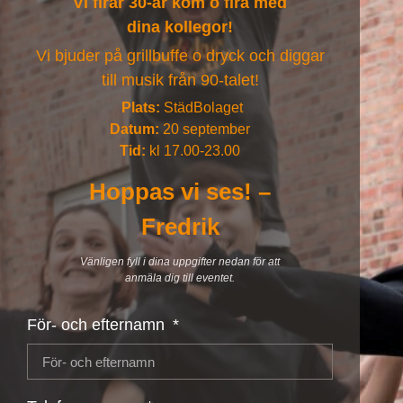
Vi firar 30-år kom o fira med
dina kollegor!
Vi bjuder på grillbuffe o dryck och diggar
till musik från 90-talet!
Plats:
StädBolaget
Datum:
20 september
Tid:
kl 17.00-23.00
Hoppas vi ses! –
Fredrik
Vänligen fyll i dina uppgifter nedan för att
anmäla dig till eventet.
För- och efternamn