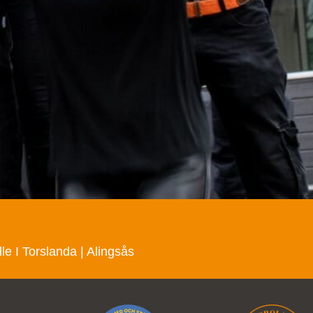
lle
I
Torslanda
|
Alingsås