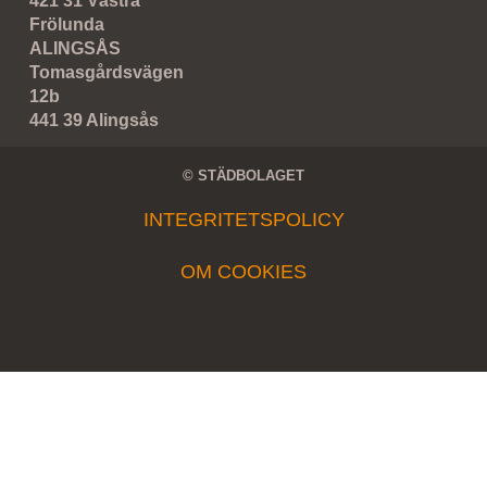
421 31 Västra
Frölunda
ALINGSÅS
Tomasgårdsvägen
12b
441 39 Alingsås
© STÄDBOLAGET
INTEGRITETSPOLICY
OM COOKIES