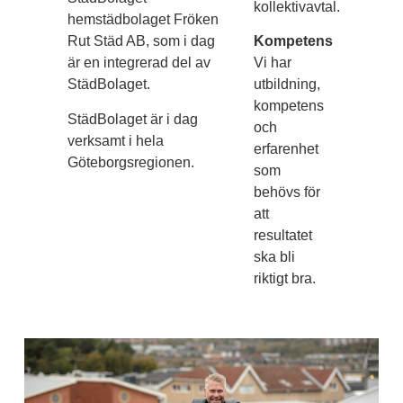
kollektivavtal.
hemstädbolaget Fröken
Rut Städ AB, som i dag
Kompetens
är en integrerad del av
Vi har
StädBolaget.
utbildning,
kompetens
StädBolaget är i dag
och
verksamt i hela
erfarenhet
Göteborgsregionen.
som
behövs för
att
resultatet
ska bli
riktigt bra.