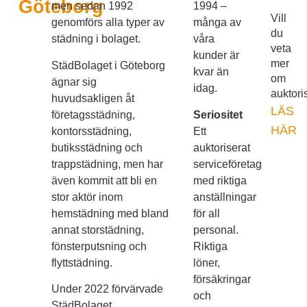
Göteborg
men sedan 1992
1994 –
Vill
genomförs alla typer av
många av
du
städning i bolaget.
våra
veta
kunder är
mer
StädBolaget i Göteborg
kvar än
om
ägnar sig
idag.
auktori
huvudsakligen åt
LÄS
företagsstädning,
Seriositet
HÄR
kontorsstädning,
Ett
butiksstädning och
auktoriserat
trappstädning, men har
serviceföretag
även kommit att bli en
med riktiga
stor aktör inom
anställningar
hemstädning med bland
för all
annat storstädning,
personal.
fönsterputsning och
Riktiga
flyttstädning.
löner,
försäkringar
Under 2022 förvärvade
och
StädBolaget