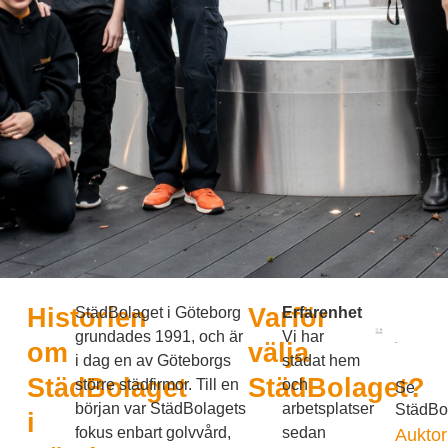
Historien
Varför
StädBolaget i Göteborg
Erfarenhet
grundades 1991, och är
Vi har
om
välja
i dag en av Göteborgs
städat hem
StädBolaget
StädBolaget?
större städfirmor.
Till en
och
Se
början var StädBolagets
arbetsplatser
StädBo
i
fokus enbart golvvård,
sedan
Auktori