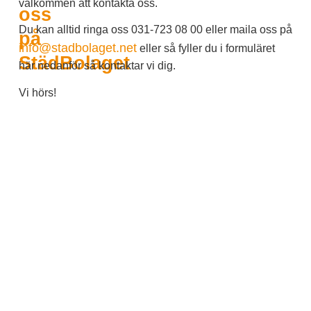
välkommen att kontakta oss.
oss
Du kan alltid ringa oss 031-723 08 00 eller maila oss på
på
info@stadbolaget.net
eller så fyller du i formuläret
StädBolaget
här nedanför så kontaktar vi dig.
Vi hörs!