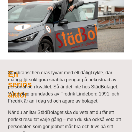
En
Städbranschen dras tyvärr med ett dåligt rykte, där
många försökt göra snabba pengar på bekostnad av
seriös
personal och kvalitet. Så är det inte hos StädBolaget.
aktör
Vårt bolag grundades av Fredrik Lindeberg 1991, och
Fredrik är än i dag vd och ägare av bolaget.
När du anlitar StädBolaget ska du veta att du får ett
perfekt resultat varje gång – men du ska också veta att
personalen som gör jobbet mår bra och trivs på sitt