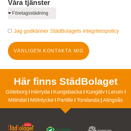
Våra tjänster
Jag godkänner StädBolagets integritetspolicy
VÄNLIGEN KONTAKTA MIG
Här finns StädBolaget
Göteborg
Härryda
Kungsbacka
Kungälv
Lerum
I
I
I
I
I
Mölndal
Mölnlycke
Partille
Torslanda
Alingsås
I
I
I
|