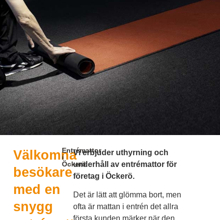
Entrémattor
Välkomna
Vi erbjuder uthyrning och
i
Öckerö
underhåll av entrémattor för
besökare
företag i Öckerö.
med en
Det är lätt att glömma bort, men
snygg
ofta är mattan i entrén det allra
första kunden märker när den