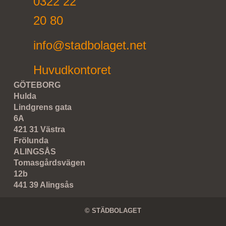
0322 22
20 80
info@stadbolaget.net
Huvudkontoret
GÖTEBORG
Hulda
Lindgrens gata
6A
421 31 Västra
Frölunda
ALINGSÅS
Tomasgårdsvägen
12b
441 39 Alingsås
© STÄDBOLAGET