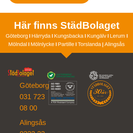
Här finns StädBolaget
Göteborg
Härryda
Kungsbacka
Kungälv
Lerum
I
I
I
I
I
Mölndal
Mölnlycke
Partille
Torslanda
Alingsås
I
I
I
|
Göteborg
031 723
08 00
Alingsås