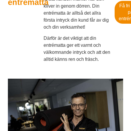
entrématta
Få fri
kliver in genom dörren. Din
p
entrématta är alltså det allra
entré
första intryck din kund får av dig
och din verksamhet!
Därför är det viktigt att din
entrématta ger ett varmt och
välkomnande intryck och att den
alltid känns ren och fräsch.