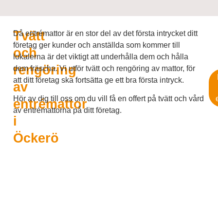
Tvätt
Då entrémattor är en stor del av det första intrycket ditt
företag ger kunder och anställda som kommer till
och
lokalerna är det viktigt att underhålla dem och hålla
rengöring
dem fräscha. Vi utför tvätt och rengöring av mattor, för
att ditt företag ska fortsätta ge ett bra första intryck.
av
Hör av dig till oss om du vill få en offert på tvätt och vård
entrémattor
av entrémattorna på ditt företag.
i
Öckerö