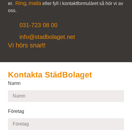
Ring
maila
er.
,
eller fyll i kontaktformuläret så hör vi av
oss.
031-723 08 00
info@stadbolaget.net
Vi hörs snart!
Kontakta StädBolaget
Namn
Företag