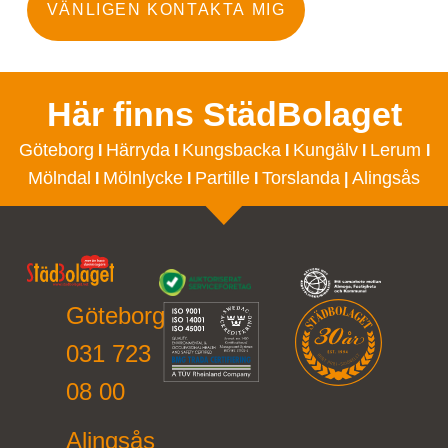
VÄNLIGEN KONTAKTA MIG
Här finns StädBolaget
Göteborg
Härryda
Kungsbacka
Kungälv
Lerum
I
I
I
I
I
Mölndal
Mölnlycke
Partille
Torslanda
Alingsås
I
I
I
|
Göteborg
031 723
08 00
Alingsås