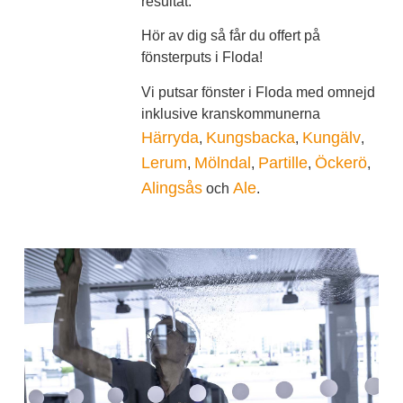
resultat.
Hör av dig så får du offert på
fönsterputs i Floda!
Vi putsar fönster i Floda med omnejd
inklusive kranskommunerna
Härryda
Kungsbacka
Kungälv
,
,
,
Lerum
Mölndal
Partille
Öckerö
,
,
,
,
Alingsås
Ale
och
.