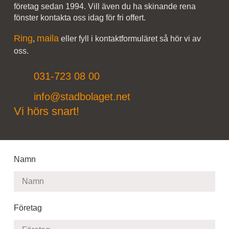
företag sedan 1994. Vill även du ha skinande rena
fönster kontakta oss idag för fri offert.
Ring
maila
,
eller fyll i kontaktformuläret så hör vi av
oss.
031-723 08 00
info@stadbolaget.net
Vi hörs snart!
Namn
Företag