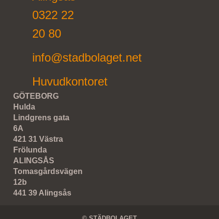
0322 22
20 80
info@stadbolaget.net
Huvudkontoret
GÖTEBORG
Hulda
Lindgrens gata
6A
421 31 Västra
Frölunda
ALINGSÅS
Tomasgårdsvägen
12b
441 39 Alingsås
© STÄDBOLAGET