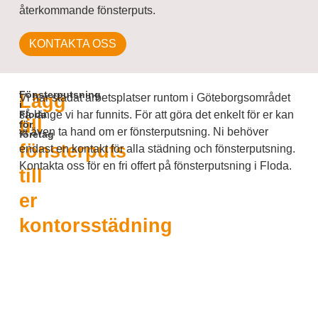
återkommande fönsterputs.
KONTAKTA OSS
Fönsterputsning
Lägg
Vi har städat arbetsplatser runtom i Göteborgsområdet
i
Floda
så länge vi har funnits. För att göra det enkelt för er kan
till
för
vi även ta hand om er fönsterputsning. Ni behöver
företag
fönsterputs
endast en kontakt för alla städning och fönsterputsning.
Kontakta oss för en fri offert på fönsterputsning i Floda.
till
er
kontorsstädning