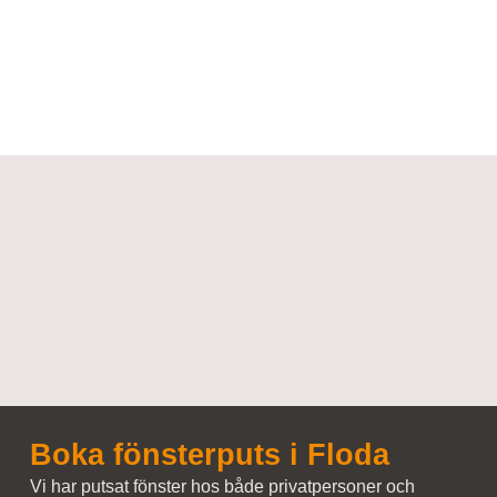
Boka fönsterputs i Floda
Vi har putsat fönster hos både privatpersoner och