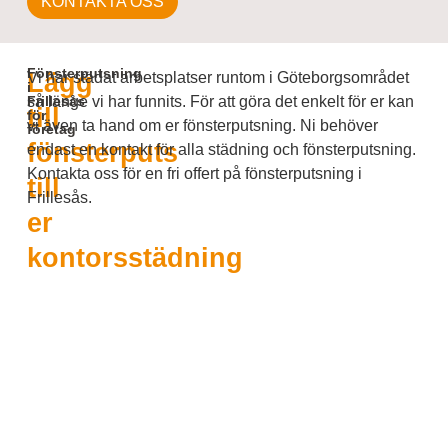
KONTAKTA OSS
Fönsterputsning
Lägg
Vi har städat arbetsplatser runtom i Göteborgsområdet
i
Frillesås
så länge vi har funnits. För att göra det enkelt för er kan
till
för
vi även ta hand om er fönsterputsning. Ni behöver
företag
fönsterputs
endast en kontakt för alla städning och fönsterputsning.
Kontakta oss för en fri offert på fönsterputsning i
till
Frillesås.
er
kontorsstädning