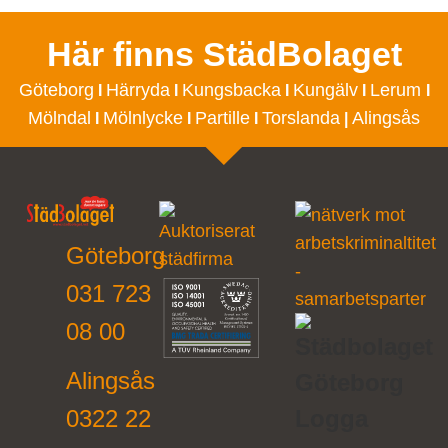
Här finns StädBolaget
Göteborg
Härryda
Kungsbacka
Kungälv
Lerum
I
I
I
I
I
Mölndal
Mölnlycke
Partille
Torslanda
Alingsås
I
I
I
|
Göteborg
031 723
08 00
Alingsås
0322 22