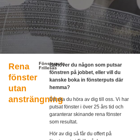
Fönsterputs
Rena
Behöver du någon som putsar
Frillesås
fönstren på jobbet, eller vill du
fönster
kanske boka in fönsterputs där
utan
hemma?
ansträngning
Då ska du höra av dig till oss. Vi har
putsat fönster i över 25 års tid och
garanterar skinande rena fönster
som resultat.
Hör av dig så får du offert på