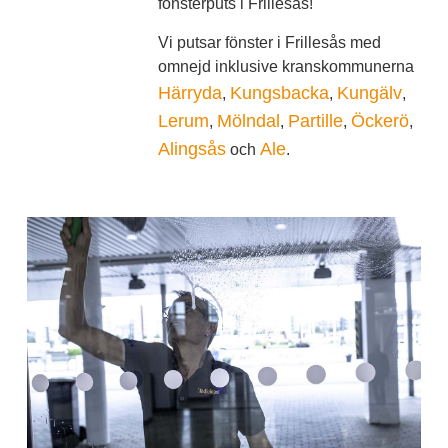
fönsterputs i Frillesås!
Vi putsar fönster i Frillesås med
omnejd inklusive kranskommunerna
Härryda
Kungsbacka
Kungälv
,
,
,
Lerum
Mölndal
Partille
Öckerö
,
,
,
,
Alingsås
Ale
och
.