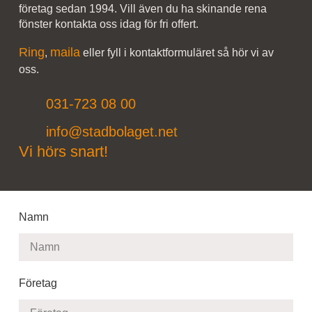
företag sedan 1994. Vill även du ha skinande rena
fönster kontakta oss idag för fri offert.
Ring
maila
,
eller fyll i kontaktformuläret så hör vi av
oss.
031-723 08 00
info@stadbolaget.net
Vi hörs snart!
Namn
Företag