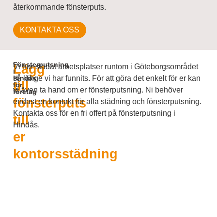
återkommande fönsterputs.
KONTAKTA OSS
Fönsterputsning
Lägg
Vi har städat arbetsplatser runtom i Göteborgsområdet
i
Hindås
så länge vi har funnits. För att göra det enkelt för er kan
till
för
vi även ta hand om er fönsterputsning. Ni behöver
företag
fönsterputs
endast en kontakt för alla städning och fönsterputsning.
Kontakta oss för en fri offert på fönsterputsning i
till
Hindås.
er
kontorsstädning