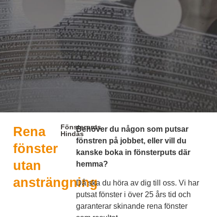
Fönsterputs
Rena
Behöver du någon som putsar
Hindås
fönstren på jobbet, eller vill du
fönster
kanske boka in fönsterputs där
utan
hemma?
ansträngning
Då ska du höra av dig till oss. Vi har
putsat fönster i över 25 års tid och
garanterar skinande rena fönster