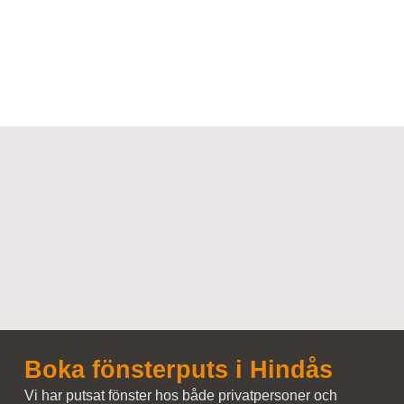
Boka fönsterputs i Hindås
Vi har putsat fönster hos både privatpersoner och