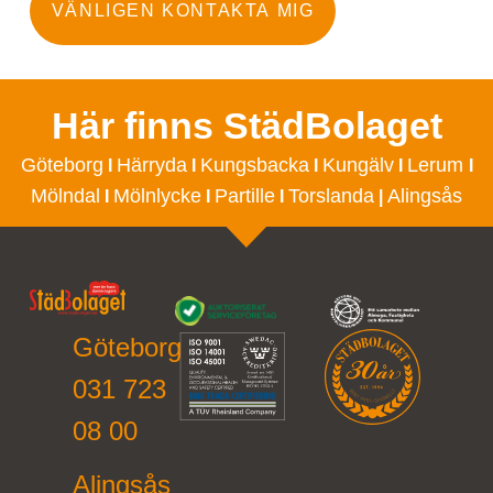
VÄNLIGEN KONTAKTA MIG
Här finns StädBolaget
Göteborg
Härryda
Kungsbacka
Kungälv
Lerum
I
I
I
I
I
Mölndal
Mölnlycke
Partille
Torslanda
Alingsås
I
I
I
|
Göteborg
031 723
08 00
Alingsås