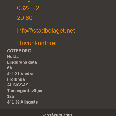
0322 22
20 80
info@stadbolaget.net
Huvudkontoret
GÖTEBORG
Hulda
Lindgrens gata
6A
421 31 Västra
Frölunda
ALINGSÅS
Tomasgårdsvägen
12b
441 39 Alingsås
© STÄDBOLAGET