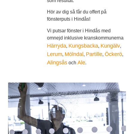
som resultat.
Hör av dig så får du offert på
fönsterputs i Hindås!
Vi putsar fönster i Hindås med
omnejd inklusive kranskommunerna
Härryda
Kungsbacka
Kungälv
,
,
,
Lerum
Mölndal
Partille
Öckerö
,
,
,
,
Alingsås
Ale
och
.