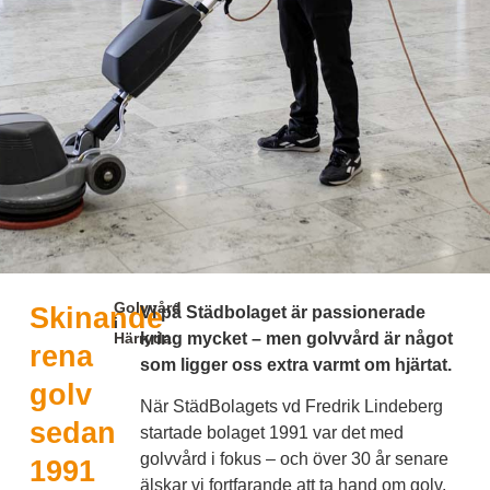
Golvvård
Skinande
Vi på Städbolaget är passionerade
i
Härryda
kring mycket – men golvvård är något
rena
som ligger oss extra varmt om hjärtat.
golv
När StädBolagets vd Fredrik Lindeberg
sedan
startade bolaget 1991 var det med
golvvård i fokus – och över 30 år senare
1991
älskar vi fortfarande att ta hand om golv.