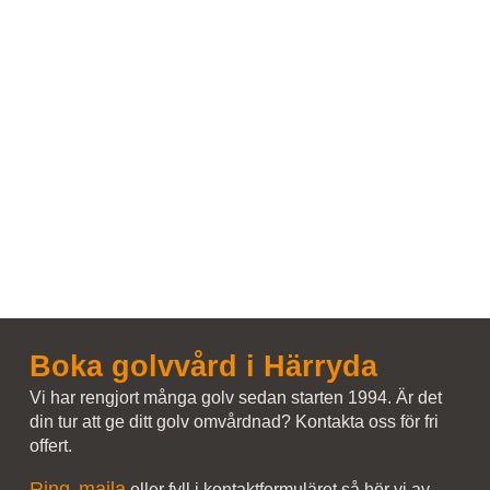
Boka golvvård i Härryda
Vi har rengjort många golv sedan starten 1994. Är det
din tur att ge ditt golv omvårdnad? Kontakta oss för fri
offert.
Ring
maila
,
eller fyll i kontaktformuläret så hör vi av