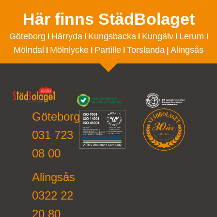
Här finns StädBolaget
Göteborg
Härryda
Kungsbacka
Kungälv
Lerum
I
I
I
I
I
Mölndal
Mölnlycke
Partille
Torslanda
Alingsås
I
I
I
|
Göteborg
031 723
08 00
Alingsås
0322 22
20 80