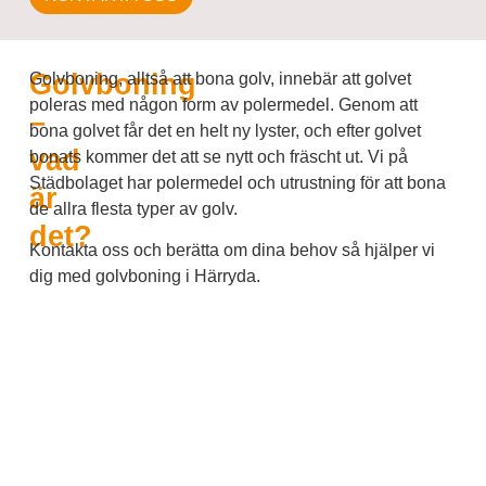
Golvboning
Golvboning, alltså att bona golv, innebär att golvet
poleras med någon form av polermedel. Genom att
–
bona golvet får det en helt ny lyster, och efter golvet
vad
bonats kommer det att se nytt och fräscht ut. Vi på
Städbolaget har polermedel och utrustning för att bona
är
de allra flesta typer av golv.
det?
Kontakta oss och berätta om dina behov så hjälper vi
dig med golvboning i Härryda.