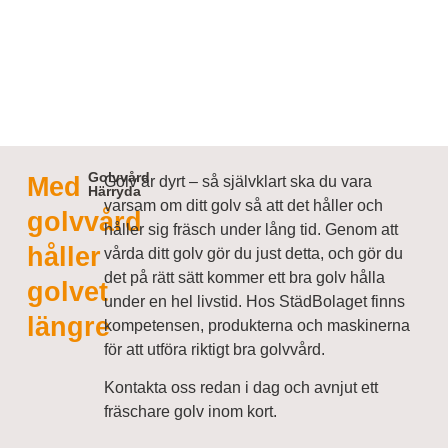
Golvvård
Med
Golv är dyrt – så självklart ska du vara
Härryda
varsam om ditt golv så att det håller och
golvvård
håller sig fräsch under lång tid. Genom att
håller
vårda ditt golv gör du just detta, och gör du
det på rätt sätt kommer ett bra golv hålla
golvet
under en hel livstid. Hos StädBolaget finns
längre
kompetensen, produkterna och maskinerna
för att utföra riktigt bra golvvård.
Kontakta oss redan i dag och avnjut ett
fräschare golv inom kort.