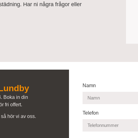
ädning. Har ni några frågor eller
Namn
 Lundby
. Boka in din
 fri offert.
Telefon
t så hör vi av oss.