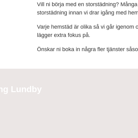
Vill ni börja med en storstädning? Mång
storstädning innan vi drar igång med he
Varje hemstäd är olika så vi går igenom och
lägger extra fokus på.
Önskar ni boka in några fler tjänster såso
ing Lundby