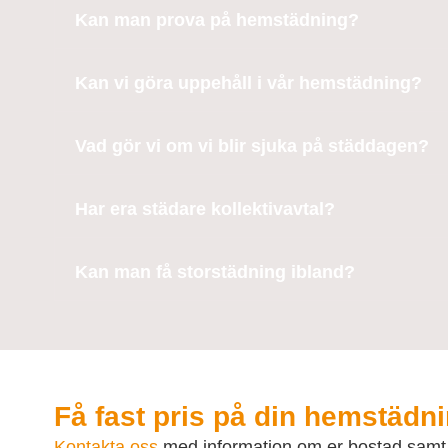
Kan man prova på hemstädning?
Kan vi göra uppehåll i vår hemstädning?
Vad gör vi om vi blir sjuka på städdagen?
Har era städare kollektivavtal?
Kan man få storstädning ibland?
Få fast pris på din hemstädn
Kontakta oss
med information om er bostad samt h