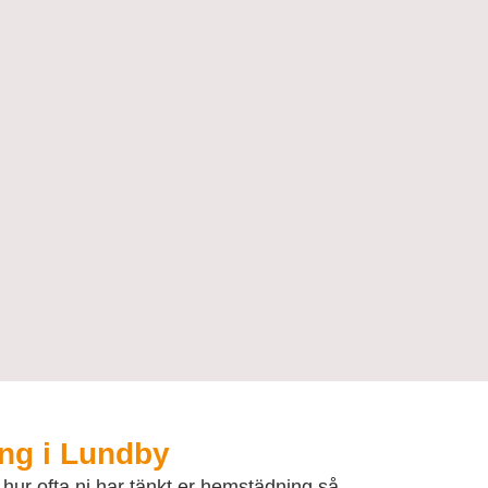
ing i Lundby
ur ofta ni har tänkt er hemstädning så