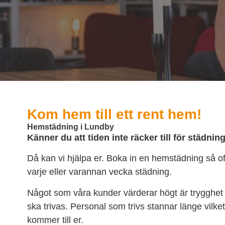
Kom hem till ett rent hem!
Hemstädning i Lundby
Känner du att tiden inte räcker till för städnin
Då kan vi hjälpa er. Boka in en hemstädning så of
varje eller varannan vecka städning.
Något som våra kunder värderar högt är trygghet 
ska trivas. Personal som trivs stannar länge vilk
kommer till er.