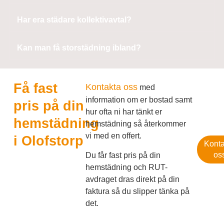
Har era städare kollektivavtal?
Kan man få storstädning ibland?
Få fast
Kontakta oss
med
information om er bostad samt
pris på din
hur ofta ni har tänkt er
hemstädning
hemstädning så återkommer
vi med en offert.
i Olofstorp
Konta
os
Du får fast pris på din
hemstädning och RUT-
avdraget dras direkt på din
faktura så du slipper tänka på
det.