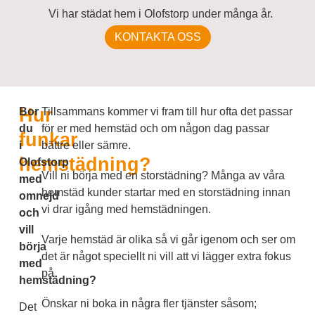
Vi har städat hem i Olofstorp under många år.
KONTAKTA OSS
Hur
Bor
Tillsammans kommer vi fram till hur ofta det passar
du
för er med hemstäd och om någon dag passar
funkar
i
bättre eller sämre.
hemstädning?
Olofstorp
Vill ni börja med en storstädning? Många av våra
med
hemstäd kunder startar med en storstädning innan
omnejd
vi drar igång med hemstädningen.
och
vill
Varje hemstäd är olika så vi går igenom och ser om
börja
det är något speciellt ni vill att vi lägger extra fokus
med
på.
hemstädning?
Önskar ni boka in några fler tjänster såsom;
Det