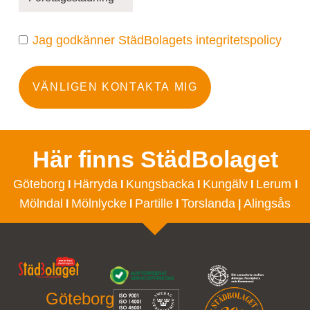
Jag godkänner StädBolagets integritetspolicy
VÄNLIGEN KONTAKTA MIG
Här finns StädBolaget
Göteborg
Härryda
Kungsbacka
Kungälv
Lerum
I
I
I
I
I
Mölndal
Mölnlycke
Partille
Torslanda
Alingsås
I
I
I
|
Göteborg