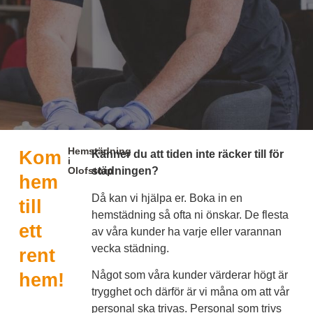
Hemstädning
Kom
Känner du att tiden inte räcker till för
i
Olofstorp
städningen?
hem
Då kan vi hjälpa er. Boka in en
till
hemstädning så ofta ni önskar. De flesta
ett
av våra kunder ha varje eller varannan
vecka städning.
rent
Något som våra kunder värderar högt är
hem!
trygghet och därför är vi måna om att vår
personal ska trivas. Personal som trivs