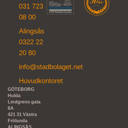
031 723
08 00
Alingsås
0322 22
20 80
info@stadbolaget.net
Huvudkontoret
GÖTEBORG
Hulda
Lindgrens gata
6A
421 31 Västra
Frölunda
ALINGSÅS