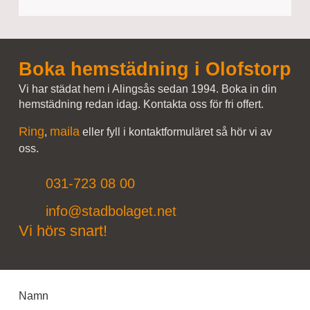
Boka hemstädning i Olofstorp
Vi har städat hem i Alingsås sedan 1994. Boka in din
hemstädning redan idag. Kontakta oss för fri offert.
Ring
maila
,
eller fyll i kontaktformuläret så hör vi av
oss.
031-723 08 00
info@stadbolaget.net
Vi hörs snart!
Namn