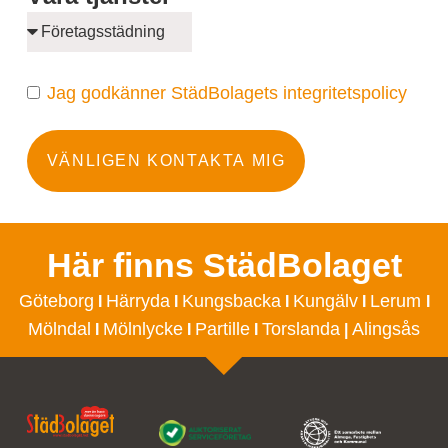
Jag godkänner StädBolagets integritetspolicy
VÄNLIGEN KONTAKTA MIG
Här finns StädBolaget
Göteborg
Härryda
Kungsbacka
Kungälv
Lerum
I
I
I
I
I
Mölndal
Mölnlycke
Partille
Torslanda
Alingsås
I
I
I
|