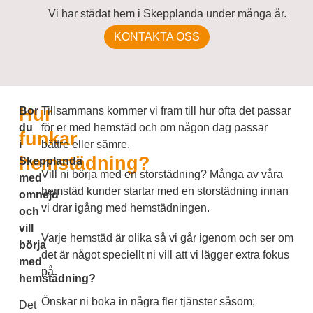
Vi har städat hem i Skepplanda under många år.
KONTAKTA OSS
Hur
Bor
Tillsammans kommer vi fram till hur ofta det passar
du
för er med hemstäd och om någon dag passar
funkar
i
bättre eller sämre.
hemstädning?
Skepplanda
Vill ni börja med en storstädning? Många av våra
med
hemstäd kunder startar med en storstädning innan
omnejd
vi drar igång med hemstädningen.
och
vill
Varje hemstäd är olika så vi går igenom och ser om
börja
det är något speciellt ni vill att vi lägger extra fokus
med
på.
hemstädning?
Önskar ni boka in några fler tjänster såsom;
Det