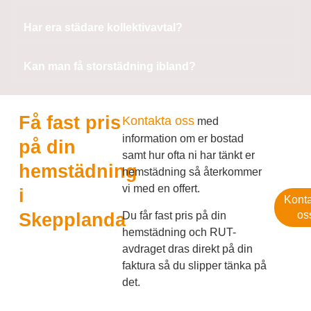
Har era städare kollektivavtal?
Kan man få storstädning ibland?
Få fast pris
Kontakta oss
med
information om er bostad
på din
samt hur ofta ni har tänkt er
hemstädning
hemstädning så återkommer
vi med en offert.
i
Kont
os
Du får fast pris på din
Skepplanda
hemstädning och RUT-
avdraget dras direkt på din
faktura så du slipper tänka på
det.