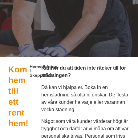
Hemstädning
Kom
Känner du att tiden inte räcker till för
i
Skepplanda
städningen?
hem
Då kan vi hjälpa er. Boka in en
till
hemstädning så ofta ni önskar. De flesta
ett
av våra kunder ha varje eller varannan
vecka städning.
rent
Något som våra kunder värderar högt är
hem!
trygghet och därför är vi måna om att vår
personal ska trivas. Personal som trivs