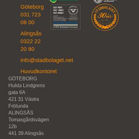
Göteborg
031 723
08 00
Alingsås
0322 22
20 80
info@stadbolaget.net
Huvudkontoret
GÖTEBORG
Hulda Lindgrens
gata 6A
421 31 Västra
Frölunda
ALINGSÅS
Tomasgårdsvägen
12b
441 39 Alingsås