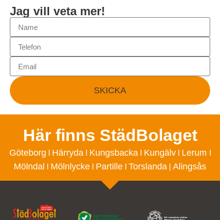
Jag vill veta mer!
SKICKA
Här finns StädBolaget
Göteborg
Härryda
Kungsbacka
Kungälv
Lerum
I
I
I
I
I
Mölndal
Mölnlycke
Partille
Torslanda
Alingsås
I
I
I
|