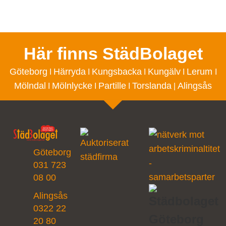
Här finns StädBolaget
Göteborg
Härryda
Kungsbacka
Kungälv
Lerum
I
I
I
I
I
Mölndal
Mölnlycke
Partille
Torslanda
Alingsås
I
I
I
|
Göteborg
031 723
08 00
Alingsås
0322 22
20 80