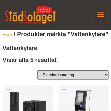
JOBBA H
KONTAKTA OSS
/ Produkter märkta ”Vattenkylare”
Hem
Vattenkylare
Visar alla 5 resultat