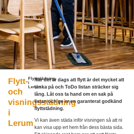
Flyttstädning
Flytt-
När det är dags att flytt är det mycket att
i
Lerum
tänka på och ToDo listan sträcker sig
och
lång. Låt oss ta hand om en sak på
visningsstädning
listan och ge er en garanterat godkänd
flyttstädning.
i
Vi kan även städa inför visningen så att ni
Lerum
kan visa upp ert hem från dess bästa sida.