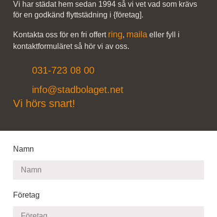
Vi har städat hem sedan 1994 så vi vet vad som krävs
för en godkänd flyttstädning i {företag].
ring
maila
Kontakta oss för en fri offert
,
eller fyll i
kontaktformuläret så hör vi av oss.
031-723 08 00
info@stadbolaget.net
Vi hörs snart!
Namn
Företag