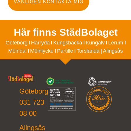
VÄNLIGEN KONTAKTA MIG
Här finns StädBolaget
Göteborg
Härryda
Kungsbacka
Kungälv
Lerum
I
I
I
I
I
Mölndal
Mölnlycke
Partille
Torslanda
Alingsås
I
I
I
|
Göteborg
031 723
08 00
Alingsås