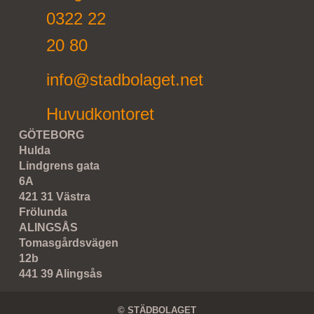
0322 22
20 80
info@stadbolaget.net
Huvudkontoret
GÖTEBORG
Hulda
Lindgrens gata
6A
421 31 Västra
Frölunda
ALINGSÅS
Tomasgårdsvägen
12b
441 39 Alingsås
© STÄDBOLAGET