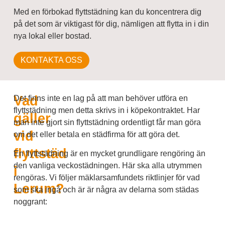
Med en förbokad flyttstädning kan du koncentrera dig
på det som är viktigast för dig, nämligen att flytta in i din
nya lokal eller bostad.
KONTAKTA OSS
Vad
Det finns inte en lag på att man behöver utföra en
flyttstädning men detta skrivs in i köpekontraktet. Har
gäller
man inte gjort sin flyttstädning ordentligt får man göra
vid
om det eller betala en städfirma för att göra det.
flyttstäd
En flyttstädning är en mycket grundligare rengöring än
den vanliga veckostädningen. Här ska alla utrymmen
i
rengöras. Vi följer mäklarsamfundets riktlinjer för vad
Lerum?
som ska ingå och är är några av delarna som städas
noggrant: