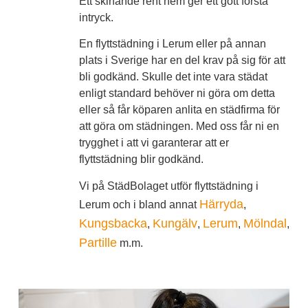
Ett skinande rent hem ger ett gott första
intryck.
En flyttstädning i Lerum eller på annan
plats i Sverige har en del krav på sig för att
bli godkänd. Skulle det inte vara städat
enligt standard behöver ni göra om detta
eller så får köparen anlita en städfirma för
att göra om städningen. Med oss får ni en
trygghet i att vi garanterar att er
flyttstädning blir godkänd.
Vi på StädBolaget utför flyttstädning i
Härryda
Lerum och i bland annat
,
Kungsbacka
Kungälv
Lerum
Mölndal
,
,
,
,
Partille
m.m.