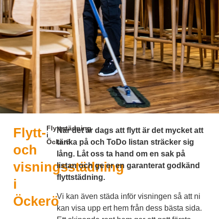
Flyttstädning
Flytt-
När det är dags att flytt är det mycket att
i
Öckerö
tänka på och ToDo listan sträcker sig
och
lång. Låt oss ta hand om en sak på
visningsstädning
listan och ge er en garanterat godkänd
flyttstädning.
i
Vi kan även städa inför visningen så att ni
Öckerö
kan visa upp ert hem från dess bästa sida.