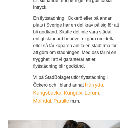
Ett skinande rent hem ger ett gott första
intryck.
En flyttstädning i Öckerö eller på annan
plats i Sverige har en del krav på sig för att
bli godkänd. Skulle det inte vara städat
enligt standard behöver ni göra om detta
eller så får köparen anlita en städfirma för
att göra om städningen. Med oss får ni en
trygghet i att vi garanterar att er
flyttstädning blir godkänd.
Vi på StädBolaget utför flyttstädning i
Härryda
Öckerö och i bland annat
,
Kungsbacka
Kungälv
Lerum
,
,
,
Mölndal
Partille
,
m.m.