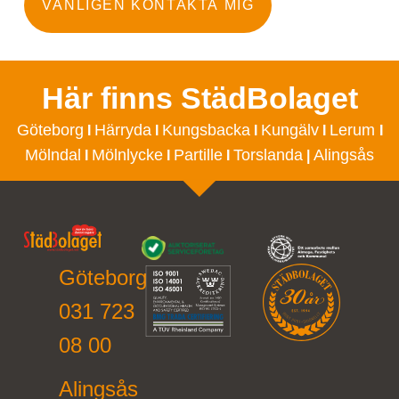
VÄNLIGEN KONTAKTA MIG
Här finns StädBolaget
Göteborg
Härryda
Kungsbacka
Kungälv
Lerum
I
I
I
I
I
Mölndal
Mölnlycke
Partille
Torslanda
Alingsås
I
I
I
|
Göteborg
031 723
08 00
Alingsås