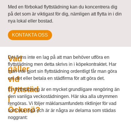
Med en förbokad flyttstädning kan du koncentrera dig
på det som är viktigast för dig, nämligen att flytta in i din
nya lokal eller bostad.
KONTAKTA OSS
Vad
Det finns inte en lag på att man behöver utföra en
flyttstädning men detta skrivs in i köpekontraktet. Har
gäller
man inte gjort sin flyttstädning ordentligt får man göra
vid
om det eller betala en städfirma för att göra det.
flyttstäd
En flyttstädning är en mycket grundligare rengöring än
den vanliga veckostädningen. Här ska alla utrymmen
i
rengöras. Vi följer mäklarsamfundets riktlinjer för vad
Öckerö?
som ska ingå och är är några av delarna som städas
noggrant: