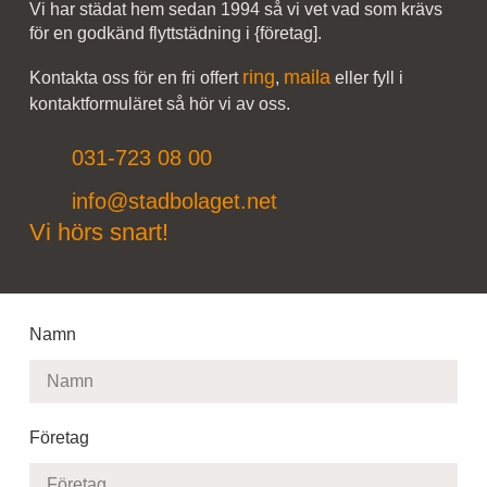
Vi har städat hem sedan 1994 så vi vet vad som krävs
för en godkänd flyttstädning i {företag].
ring
maila
Kontakta oss för en fri offert
,
eller fyll i
kontaktformuläret så hör vi av oss.
031-723 08 00
info@stadbolaget.net
Vi hörs snart!
Namn
Företag