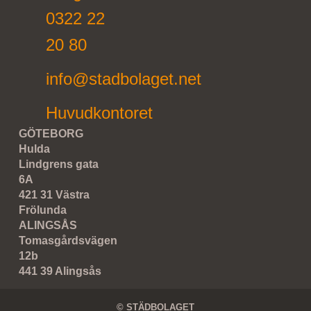
0322 22
20 80
info@stadbolaget.net
Huvudkontoret
GÖTEBORG
Hulda
Lindgrens gata
6A
421 31 Västra
Frölunda
ALINGSÅS
Tomasgårdsvägen
12b
441 39 Alingsås
© STÄDBOLAGET