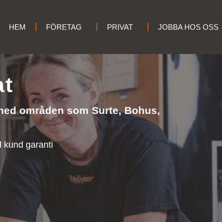
HEM
FÖRETAG
PRIVAT
JOBBA HOS OSS
at
 med områden som Surte, Bohus,
 kund garanti