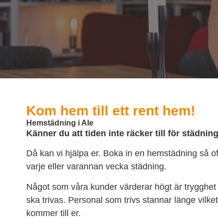
Kom hem till ett rent hem!
Hemstädning i Ale
Känner du att tiden inte räcker till för städnin
Då kan vi hjälpa er. Boka in en hemstädning så of
varje eller varannan vecka städning.
Något som våra kunder värderar högt är trygghet 
ska trivas. Personal som trivs stannar länge vilk
kommer till er.