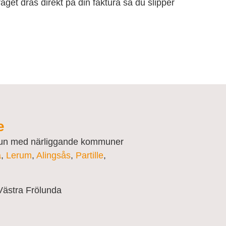
get dras direkt på din faktura så du slipper
e
mmun med närliggande kommuner
a
,
Lerum
,
Alingsås
,
Partille
,
Västra Frölunda