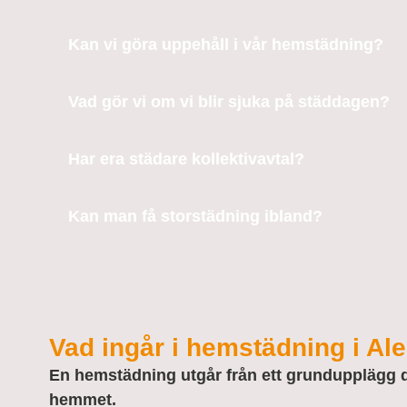
Kan vi göra uppehåll i vår hemstädning?
Vad gör vi om vi blir sjuka på städdagen?
Har era städare kollektivavtal?
Kan man få storstädning ibland?
Vad ingår i hemstädning i Al
En hemstädning utgår från ett grundupplägg 
hemmet.