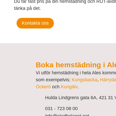
Du får fast pris på din hemstädning och RUT-avdra
tänka på det.
Kontakta oss
Boka hemstädning i Al
Vi utför hemstädning i hela Ales ko
som exempelvis;
Kungsbacka
,
Härryd
Öckerö
och
Kungälv
.
Hulda Lindgrens gata 6A, 421 31 
031 - 723 08 00
info@stadbolaget.net