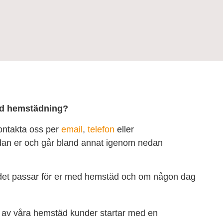
med hemstädning?
ontakta oss per
email
,
telefon
eller
edan er och går bland annat igenom nedan
a det passar för er med hemstäd och om någon dag
a av våra hemstäd kunder startar med en