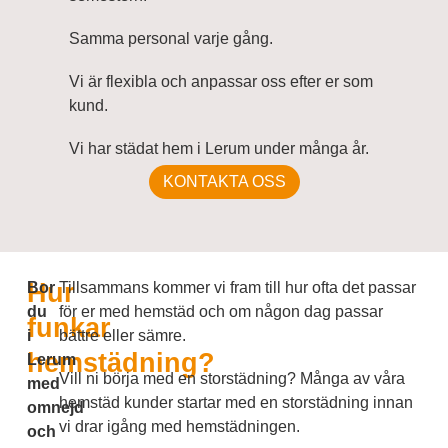
Samma personal varje gång.
Vi är flexibla och anpassar oss efter er som
kund.
Vi har städat hem i Lerum under många år.
KONTAKTA OSS
Hur
Bor
Tillsammans kommer vi fram till hur ofta det passar
du
för er med hemstäd och om någon dag passar
funkar
i
bättre eller sämre.
hemstädning?
Lerum
Vill ni börja med en storstädning? Många av våra
med
hemstäd kunder startar med en storstädning innan
omnejd
vi drar igång med hemstädningen.
och