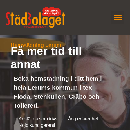
JOBBA H
KONTAKTA OSS
Hemstädning Lerum
Få mer tid till
annat
Boka hemstädning i ditt hem i
hela Lerums kommun i tex
Floda, Stenkullen, Gråbo och
Tollered.
Anställda som trivs
Lång erfarenhet
Nöjd kund garanti