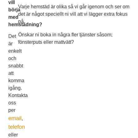
vill
Varje hemstäd är olika så vi går igenom och ser om
börja
det är något speciellt ni vill att vi lägger extra fokus
med
på.
hemstädning?
Önskar ni boka in några fler tjänster såsom;
Det
fönsterputs eller mattvätt?
är
enkelt
och
snabbt
att
komma
igång.
Kontakta
oss
per
email
,
telefon
eller