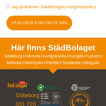
Jag godkänner StädBolagets integritetspolicy
VÄNLIGEN KONTAKTA MIG
Här finns StädBolaget
Göteborg
Härryda
Kungsbacka
Kungälv
Lerum
I
I
I
I
I
Mölndal
Mölnlycke
Partille
Torslanda
Alingsås
I
I
I
|
Göteborg
031 723