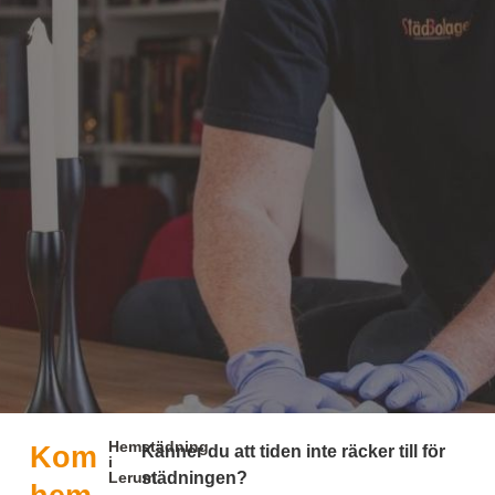
Hemstädning
Kom
Känner du att tiden inte räcker till för
i
Lerum
städningen?