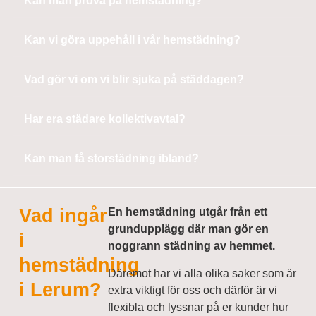
Kan man prova på hemstädning?
Kan vi göra uppehåll i vår hemstädning?
Vad gör vi om vi blir sjuka på städdagen?
Har era städare kollektivavtal?
Kan man få storstädning ibland?
Vad ingår
En hemstädning utgår från ett
grundupplägg där man gör en
i
noggrann städning av hemmet.
hemstädning
Däremot har vi alla olika saker som är
i Lerum?
extra viktigt för oss och därför är vi
flexibla och lyssnar på er kunder hur