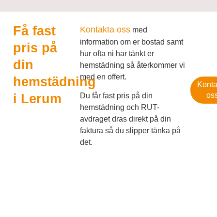
Få fast
Kontakta oss
med
information om er bostad samt
pris på
hur ofta ni har tänkt er
din
hemstädning så återkommer vi
med en offert.
hemstädning
Konta
os
Du får fast pris på din
i Lerum
hemstädning och RUT-
avdraget dras direkt på din
faktura så du slipper tänka på
det.