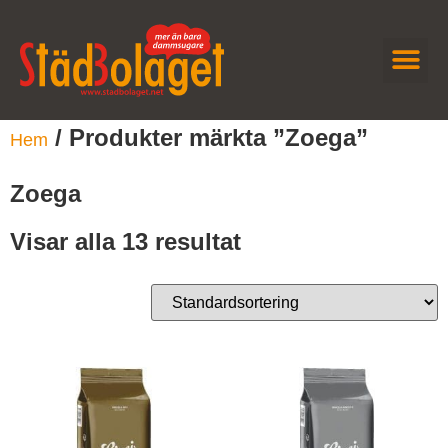
JOBBA H
KONTAKTA OSS
/ Produkter märkta ”Zoega”
Hem
Zoega
Visar alla 13 resultat