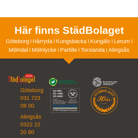
Här finns StädBolaget
Göteborg
Härryda
Kungsbacka
Kungälv
Lerum
I
I
I
I
I
Mölndal
Mölnlycke
Partille
Torslanda
Alingsås
I
I
I
|
Göteborg
031 723
08 00
Alingsås
0322 22
20 80