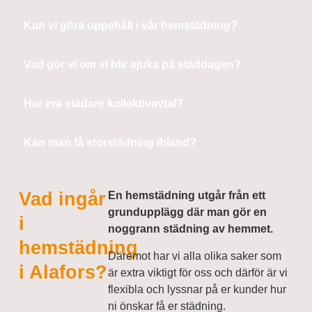
Kan vi göra uppehåll i vår hemstädning?
Vad gör vi om vi blir sjuka på städdagen?
Har era städare kollektivavtal?
Kan man få storstädning ibland?
Vad ingår
En hemstädning utgår från ett
grundupplägg där man gör en
i
noggrann städning av hemmet.
hemstädning
Däremot har vi alla olika saker som
i Alafors?
är extra viktigt för oss och därför är vi
flexibla och lyssnar på er kunder hur
ni önskar få er städning.