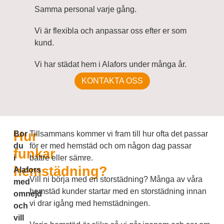
Samma personal varje gång.
Vi är flexibla och anpassar oss efter er som
kund.
Vi har städat hem i Alafors under många år.
KONTAKTA OSS
Hur
Bor
Tillsammans kommer vi fram till hur ofta det passar
du
för er med hemstäd och om någon dag passar
funkar
i
bättre eller sämre.
hemstädning?
Alafors
Vill ni börja med en storstädning? Många av våra
med
hemstäd kunder startar med en storstädning innan
omnejd
vi drar igång med hemstädningen.
och
vill