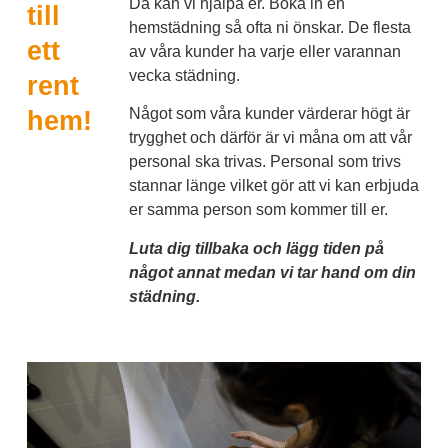
Då kan vi hjälpa er. Boka in en
till
hemstädning så ofta ni önskar. De flesta
ett
av våra kunder ha varje eller varannan
vecka städning.
rent
Något som våra kunder värderar högt är
hem!
trygghet och därför är vi måna om att vår
personal ska trivas. Personal som trivs
stannar länge vilket gör att vi kan erbjuda
er samma person som kommer till er.
Luta dig tillbaka och lägg tiden på
något annat medan vi tar hand om din
städning.