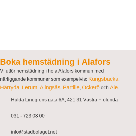
Boka hemstädning i Alafors
Vi utför hemstädning i hela Alafors kommun med
Kungsbacka
närliggande kommuner som exempelvis;
,
Härryda
Lerum
Alingsås
Partille
Öckerö
Ale
,
,
,
,
och
.
Hulda Lindgrens gata 6A, 421 31 Västra Frölunda
031 - 723 08 00
info@stadbolaget.net