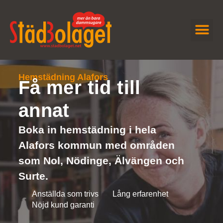
JOBBA H
KONTAKTA OSS
Hemstädning Alafors
Få mer tid till
annat
Boka in hemstädning i hela
Alafors kommun med områden
som Nol, Nödinge, Älvängen och
Surte.
Anställda som trivs
Lång erfarenhet
Nöjd kund garanti