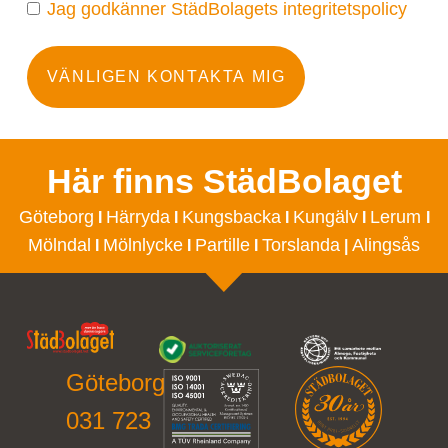
Jag godkänner StädBolagets integritetspolicy
VÄNLIGEN KONTAKTA MIG
Här finns StädBolaget
Göteborg
Härryda
Kungsbacka
Kungälv
Lerum
I
I
I
I
I
Mölndal
Mölnlycke
Partille
Torslanda
Alingsås
I
I
I
|
Göteborg
031 723