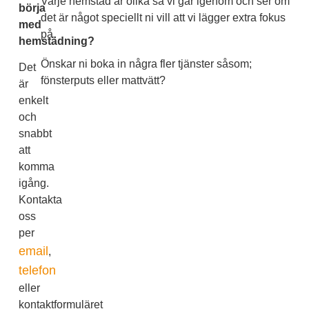
Varje hemstäd är olika så vi går igenom och ser om
börja
det är något speciellt ni vill att vi lägger extra fokus
med
på.
hemstädning?
Önskar ni boka in några fler tjänster såsom;
Det
fönsterputs eller mattvätt?
är
enkelt
och
snabbt
att
komma
igång.
Kontakta
oss
per
email
,
telefon
eller
kontaktformuläret