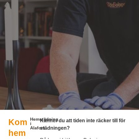
Hemstädning
Kom
Känner du att tiden inte räcker till för
i
Alafors
städningen?
hem