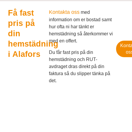
Få fast
Kontakta oss
med
information om er bostad samt
pris på
hur ofta ni har tänkt er
din
hemstädning så återkommer vi
med en offert.
hemstädning
Konta
os
Du får fast pris på din
i Alafors
hemstädning och RUT-
avdraget dras direkt på din
faktura så du slipper tänka på
det.